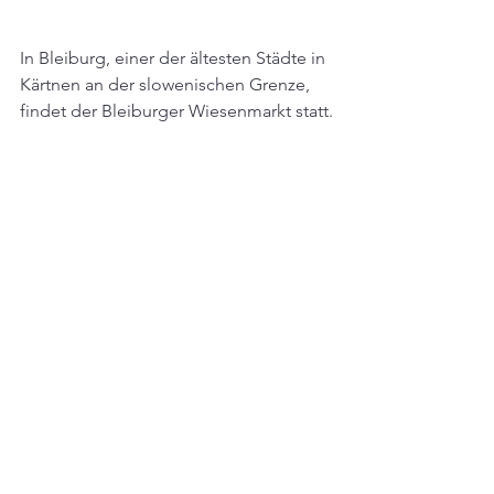
In Bleiburg, einer der ältesten Städte in 
Kärtnen an der slowenischen Grenze, 
findet der Bleiburger Wiesenmarkt statt.
Von 1. bis 4. September 2023 findet der 
Bleiburger Wiesenmarkt
 statt. Der 
Bleiburger Wiesenmarkt ist das größte 
und älteste Volksfest im Kärntner 
Unterland und wird bereits seit dem 
Jahr 1393 abgehalten.