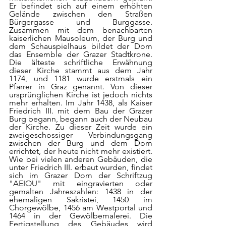
Er befindet sich auf einem erhöhten 
Gelände zwischen den Straßen 
Bürgergasse und Burggasse. 
Zusammen mit dem benachbarten 
kaiserlichen Mausoleum, der Burg und 
dem Schauspielhaus bildet der Dom 
das Ensemble der Grazer Stadtkrone. 
Die älteste schriftliche Erwähnung 
dieser Kirche stammt aus dem Jahr 
1174, und 1181 wurde erstmals ein 
Pfarrer in Graz genannt. Von dieser 
ursprünglichen Kirche ist jedoch nichts 
mehr erhalten. Im Jahr 1438, als Kaiser 
Friedrich III. mit dem Bau der Grazer 
Burg begann, begann auch der Neubau 
der Kirche. Zu dieser Zeit wurde ein 
zweigeschossiger Verbindungsgang 
zwischen der Burg und dem Dom 
errichtet, der heute nicht mehr existiert. 
Wie bei vielen anderen Gebäuden, die 
unter Friedrich III. erbaut wurden, findet 
sich im Grazer Dom der Schriftzug 
"AEIOU" mit eingravierten oder 
gemalten Jahreszahlen: 1438 in der 
ehemaligen Sakristei, 1450 im 
Chorgewölbe, 1456 am Westportal und 
1464 in der Gewölbemalerei. Die 
Fertigstellung des Gebäudes wird 