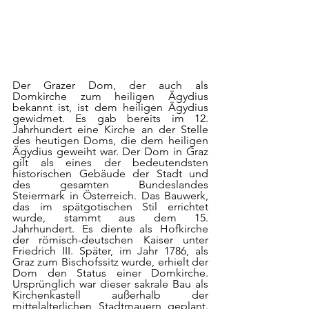
Der Grazer Dom, der auch als 
Domkirche zum heiligen Ägydius 
bekannt ist, ist dem heiligen Ägydius 
gewidmet. Es gab bereits im 12. 
Jahrhundert eine Kirche an der Stelle 
des heutigen Doms, die dem heiligen 
Ägydius geweiht war. Der Dom in Graz 
gilt als eines der bedeutendsten 
historischen Gebäude der Stadt und 
des gesamten Bundeslandes 
Steiermark in Österreich. Das Bauwerk, 
das im spätgotischen Stil errichtet 
wurde, stammt aus dem 15. 
Jahrhundert. Es diente als Hofkirche 
der römisch-deutschen Kaiser unter 
Friedrich III. Später, im Jahr 1786, als 
Graz zum Bischofssitz wurde, erhielt der 
Dom den Status einer Domkirche. 
Ursprünglich war dieser sakrale Bau als 
Kirchenkastell außerhalb der 
mittelalterlichen Stadtmauern geplant. 