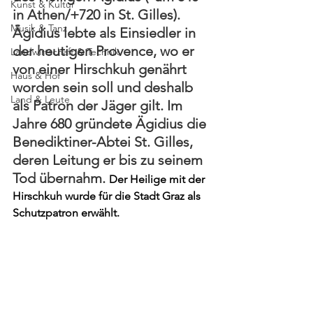
Kunst & Kultur
in Athen/+720 in St. Gilles). 
Musik & Tanz
Ägidius lebte als Einsiedler in 
der heutigen Provence, wo er 
Landwirtschaft & Technik
von einer Hirschkuh genährt 
Haus & Hof
worden sein soll und deshalb 
Land & Leute
als Patron der Jäger gilt. Im 
Jahre 680 gründete Ägidius die 
Benediktiner-Abtei St. Gilles, 
deren Leitung er bis zu seinem 
Tod übernahm. 
Der Heilige mit der 
Hirschkuh wurde für die Stadt Graz als 
Schutzpatron erwählt.