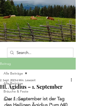
Beitrag
Alle Beiträge
2. Sept. 2023
6 Min. Lesezeit
Alle Beiträge
Hl. Ägidius – 1. September
Bräuche & Feste
Der 1. September ist der Tag 
Essen & Trinken
des Heiligen Ägidius (*um 640 