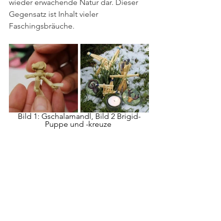
wieder erwachende Natur dar. Dieser 
Gegensatz ist Inhalt vieler 
Faschingsbräuche.
Bild 1: Gschalamandl, Bild 2 Brigid-
Puppe und -kreuze
Im Burgenland in Pinkafeld werden 
Gschallamandl (oder Gschalamandl) 
aus Kukuruzstroh auch als 
Krippenfiguren angefertigt. Diese 
erinnern an die Birghid-Stroh-Puppen 
aus Irland die am Vorabend von St. 
Birghid (1. Februar) gebastelt werden. 