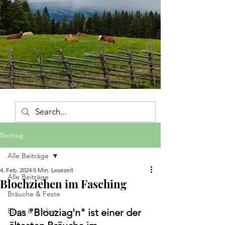
Beitrag
Alle Beiträge
4. Feb. 2024
5 Min. Lesezeit
Alle Beiträge
Blochziehen im Fasching
Bräuche & Feste
Essen & Trinken
Das "Blouziag'n" ist einer der 