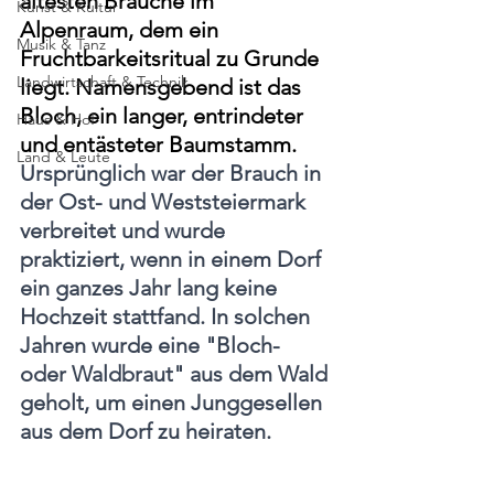
ältesten Bräuche im 
Kunst & Kultur
Alpenraum, dem ein 
Musik & Tanz
Fruchtbarkeitsritual zu Grunde 
Landwirtschaft & Technik
liegt. Namensgebend ist das 
Bloch, ein langer, entrindeter 
Haus & Hof
und entästeter Baumstamm. 
Land & Leute
Ursprünglich war der Brauch in 
der Ost- und Weststeiermark 
verbreitet und wurde 
praktiziert, wenn in einem Dorf 
ein ganzes Jahr lang keine 
Hochzeit stattfand. In solchen 
Jahren wurde eine "Bloch- 
oder Waldbraut" aus dem Wald 
geholt, um einen Junggesellen 
aus dem Dorf zu heiraten.