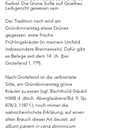
Kerbel. Die Grüne Soße soll Goethes 
Leibgericht gewesen sein.
Der Tradition nach wird am 
Gründonnerstag etwas Grünes 
gegessen, erste frische 
Frühlingskräuter (in meinem Umfeld 
insbesondere Brennesseln). Dafür gibt 
es Belege seit dem 14. Jh. (bei 
Grotefend
 1, 77ᵇ). 
Nach Grotefend ist die verbreitete 
Sitte, am Gründonnerstag grüne 
Kräuter zu essen (vgl. Bächthold-Stäubli 
HWB d. dtsch. Aberglaubens/Bd. 9, Sp. 
878/3, 1187 f.), noch immer die 
wahrscheinlichste Erklärung; auf einen 
alten Brauch dieser Art deutet: 
ad 
album panem in cena dominicum 