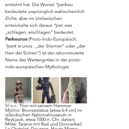
entlehnt hat. Die Wurzel 
*perkwu
bedeutete ursprünglich wahrscheinlich 
Eiche
, aber im Urslawischen 
entwickelte sich daraus 
*per,
 was 
„schlagen, erschlagen“ bedeutet. 
Perkwunos
 (Proto-Indo-Europäisch:
*perk w unos
 , „der Stürmer“ oder „der 
Herr der Eichen“) ist der rekonstruierte 
Name des Wettergottes in der proto-
indo-europäischen Mythologie. 
V.l.n.r.: Thor mit seinem Hammer 
Mjölnir: Bronzestatue (etwa 6,4 cm) im 
isländischen Nationalmuseum in 
Reykjavík, etwa 1000 n. Chr. datiert; 
Mitte: Taranis mit Rad und Donnerkeil, 
Le Chatelet, Gourzon, Haute Marne; 