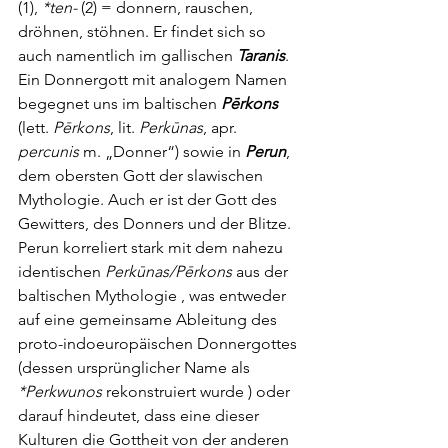
(1), 
*ten-
 (2) = donnern, rauschen, 
dröhnen, stöhnen. Er findet sich so 
auch namentlich im gallischen 
Taranis
. 
Ein Donnergott mit analogem Namen 
begegnet uns im baltischen 
Pērkons
(lett. 
Pērkons
, lit. 
Perkūnas
, apr. 
percunis
 m. „Donner“) sowie in 
Perun
, 
dem obersten Gott der slawischen 
Mythologie. Auch er ist der Gott des 
Gewitters, des Donners und der Blitze. 
Perun korreliert stark mit dem nahezu 
identischen 
Perkūnas/Pērkons
 aus der 
baltischen Mythologie , was entweder 
auf eine gemeinsame Ableitung des 
proto-indoeuropäischen Donnergottes 
(dessen ursprünglicher Name als 
*Perkwunos
 rekonstruiert wurde ) oder 
darauf hindeutet, dass eine dieser 
Kulturen die Gottheit von der anderen 