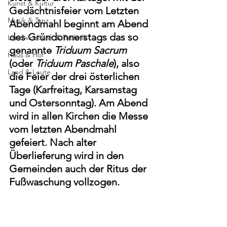
Kunst & Kultur
Gedächtnisfeier vom Letzten 
Musik & Tanz
Abendmahl beginnt am Abend 
des Gründonnerstags das so 
Landwirtschaft & Technik
genannte 
Triduum Sacrum
Haus & Hof
(oder 
Triduum Paschale
), also 
Land & Leute
die Feier der drei österlichen 
Tage (Karfreitag, Karsamstag 
und Ostersonntag). Am Abend 
wird in allen Kirchen die Messe 
vom letzten Abendmahl 
gefeiert. Nach alter 
Überlieferung wird in den 
Gemeinden auch der Ritus der 
Fußwaschung vollzogen. 