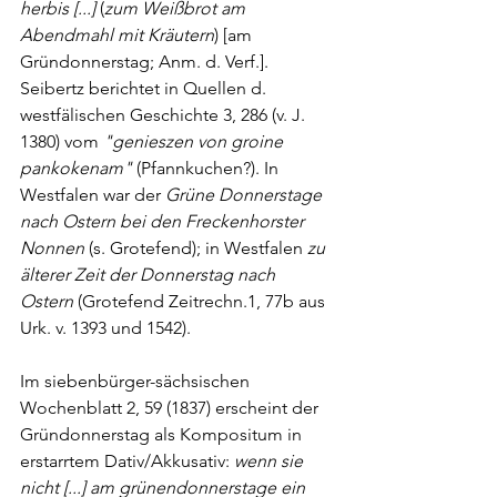
herbis [...]
 (
zum Weißbrot am 
Abendmahl mit Kräutern
) 
[am 
Gründonnerstag; Anm. d. Verf.]
. 
Seibertz berichtet in Quellen d. 
westfälischen Geschichte 3, 286 (v. J. 
1380) vom 
"genieszen von groine 
pankokenam"
 (Pfannkuchen?). In 
Westfalen war der 
Grüne Donnerstage 
nach Ostern bei den Freckenhorster 
Nonnen
 (s. Grotefend); in Westfalen 
zu 
älterer Zeit der Donnerstag nach 
Ostern
 (
Grotefend
 Zeitrechn.1, 77b aus 
Urk. v. 1393 und 1542).
Im siebenbürger-sächsischen 
Wochenblatt 2, 59 (1837) erscheint der 
Gründonnerstag als Kompositum in 
erstarrtem Dativ/Akkusativ: 
wenn sie 
nicht [...] am grünendonnerstage ein 