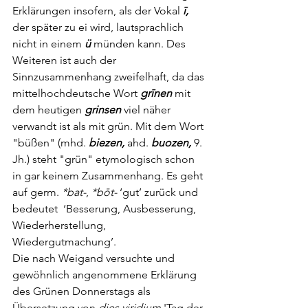
Erklärungen insofern, als der Vokal 
ī, 
der später zu ei wird, lautsprachlich 
nicht in einem 
ü
 münden kann. Des 
Weiteren ist auch der 
Sinnzusammenhang zweifelhaft, da das 
mittelhochdeutsche Wort 
grīnen 
mit 
dem heutigen 
grinsen
 viel näher 
verwandt ist als mit grün. Mit dem Wort 
"büßen" (mhd. 
biezen, 
ahd. 
buozen,
 9. 
Jh.) steht "grün" etymologisch schon 
in gar keinem Zusammenhang. Es geht 
auf germ. 
*bat-
, 
*bōt-
 ‘gut’ zurück und 
bedeutet  ‘Besserung, Ausbesserung, 
Wiederherstellung, 
Wiedergutmachung’. 
Die nach Weigand versuchte und 
gewöhnlich angenommene Erklärung 
des Grünen Donnerstags als 
Übersetzung von 
dies viridium
 'Tag der 