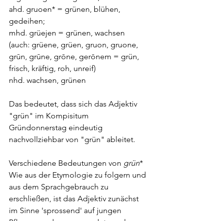
ahd. gruoen* = grünen, blühen, 
gedeihen; 
mhd. grüejen = grünen, wachsen 
(auch: grüene, grüen, gruon, gruone, 
grūn, grūne, grōne, gerōnem = grün, 
frisch, kräftig, roh, unreif)
nhd. wachsen, grünen
Das bedeutet, dass sich das Adjektiv 
"grün" im Kompisitum 
Gründonnerstag eindeutig 
nachvollziehbar von "grün" ableitet. 
Verschiedene Bedeutungen von 
grün
*
Wie aus der Etymologie zu folgern und 
aus dem Sprachgebrauch zu 
erschließen, ist das Adjektiv zunächst 
im Sinne 'sprossend' auf jungen 