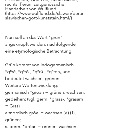
rechts: Perun, zeitgenössiche 
Handarbeit von Wulflund 
(https://www.wulflund.de/slawen/perun-
slawischen-gott-kunststein.html/)
Nun soll an das Wort "grün" 
angeknüpft werden, nachfolgende 
eine etymologische Betrachtung:
Grün kommt von indogermanisch 
*gʰrē, *gʰrō-, *gʰrə-, *gʰreh₁ und 
bedeutet wachsen, grünen. 
Weitere Wortentwicklung: 
germanisch *grōan = grünen, wachsen, 
gedeihen; (vgl. germ. *grasa-, *grasam 
= Gras)
altnordisch grōa  = wachsen (V.) (1), 
grünen; 
s. germ. *grōan = grünen, wachsen