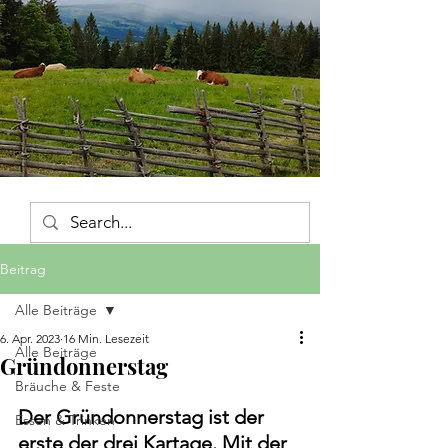
Beitrag
Alle Beiträge
6. Apr. 2023
16 Min. Lesezeit
Alle Beiträge
Gründonnerstag
Bräuche & Feste
Der Gründonnerstag ist der 
Essen & Trinken
erste der drei Kartage. Mit der 