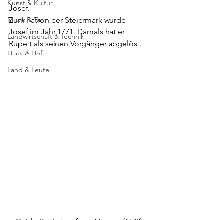
Kunst & Kultur
Josef. 
Musik & Tanz
Zum Patron der Steiermark wurde 
Josef im Jahr 1771. Damals hat er 
Landwirtschaft & Technik
Rupert als seinen Vorgänger abgelöst. 
Haus & Hof
Land & Leute