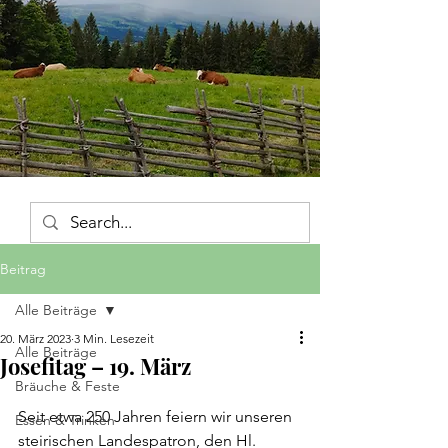
Beitrag
Alle Beiträge
20. März 2023
3 Min. Lesezeit
Alle Beiträge
Josefitag – 19. März
Bräuche & Feste
Seit etwa 250 Jahren feiern wir unseren 
Essen & Trinken
steirischen Landespatron, den Hl. 