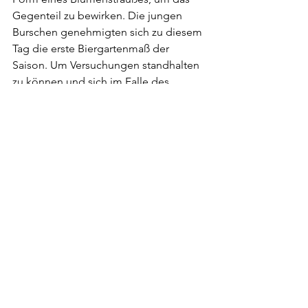
Gegenteil zu bewirken. Die jungen 
Burschen genehmigten sich zu diesem 
Tag die erste Biergartenmaß der 
Saison. Um Versuchungen standhalten 
zu können und sich im Falle des 
Schwachwerdens auf höhere Mächte 
berufen zu können, beschmückten 
jung vermählte Bauersleute 
gegenseitig ihre Finger mit so 
genannten Josefiringen.
Bräuche & Feste
Alle ansehen
Aktuelle Beiträge