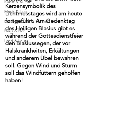
Kunst & Kultur
Kerzensymbolik des 
Musik & Tanz
Lichtmesstages wird am heute 
fortgeführt. Am Gedenktag 
Landwirtschaft & Technik
des Heiligen Blasius gibt es 
Haus & Hof
während der Gottesdienstfeier 
Land & Leute
den Blasiussegen, der vor 
Halskrankheiten, Erkältungen 
und anderem Übel bewahren 
soll. Gegen Wind und Sturm 
soll das Windfüttern geholfen 
haben!