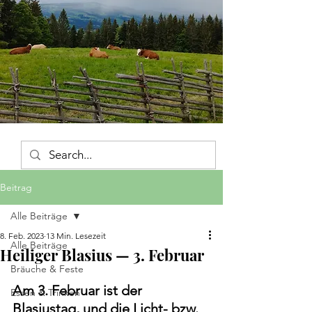
Beitrag
Alle Beiträge
8. Feb. 2023
13 Min. Lesezeit
Alle Beiträge
Heiliger Blasius — 3. Februar
Bräuche & Feste
Am 3. Februar ist der 
Essen & Trinken
Blasiustag, und die Licht- bzw. 