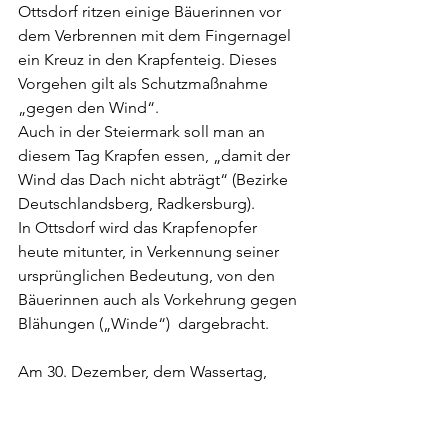
Ottsdorf ritzen einige Bäuerinnen vor 
dem Verbrennen mit dem Fingernagel 
ein Kreuz in den Krapfenteig. Dieses 
Vorgehen gilt als Schutzmaßnahme 
„gegen den Wind“.
Auch in der Steiermark soll man an 
diesem Tag Krapfen essen, „damit der 
Wind das Dach nicht abträgt“ (Bezirke 
Deutschlandsberg, Radkersburg).
In Ottsdorf wird das Krapfenopfer 
heute mitunter, in Verkennung seiner 
ursprünglichen Bedeutung, von den 
Bäuerinnen auch als Vorkehrung gegen 
Blähungen („Winde“)  dargebracht.
Am 30. Dezember, dem Wassertag, 
nahm der Oberbursche des Müllers 
einen Teil von jedem Gericht und warf 
es in den Wehrtümpel vor dem 