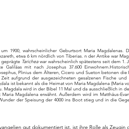
um 1900, wahrscheinlicher Geburtsort Maria Magdalenas. Da
areth, etwa 6 km nördlich von Tiberias. n der Antike war Mag
h geprägte 
Tarichea
 war wahrscheinlich spätestens seit dem 1. J
e Galiläas mit nach Josephus 37.600 Einwohnern.Historisc
osephus, Plinius dem Älteren, Cicero und Sueton betonen die 
r Zeit aufgrund der ausgezeichneten gesalzenen Fische und 
ala ist bekannt als die Heimat von Maria Magdalena (Maria vo
 Magdala wird in der Bibel 11 Mal und da ausschließlich in den
Maria Magdalena erwähnt. Außerdem wird im Matthäus-Evange
under der Speisung der 4000 ins Boot stieg und in die Ge
ngelien gut dokumentiert ist, ist ihre Rolle als Zeugin 