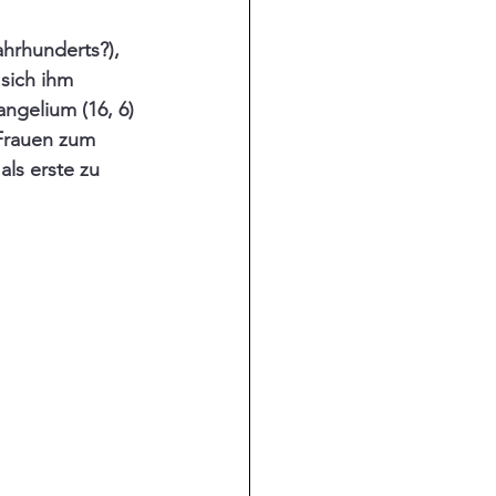
ahrhunderts?), 
sich ihm 
ngelium (16, 6) 
Frauen zum 
ls erste zu 