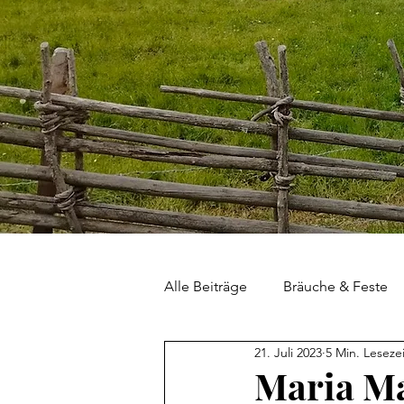
Alle Beiträge
Bräuche & Feste
21. Juli 2023
5 Min. Lesezei
Haus & Hof
Land & Leute
Maria Ma