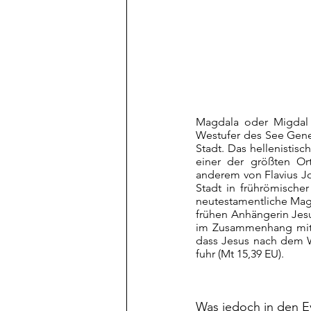
Magdala oder Migdal 
Westufer des See Genez
Stadt. Das hellenistisc
einer der größten Ort
anderem von Flavius J
Stadt in frührömische
neutestamentliche Magd
frühen Anhängerin Jesu.
im Zusammenhang mit 
dass Jesus nach dem W
fuhr (Mt 15,39 EU).
Was jedoch in den Eva