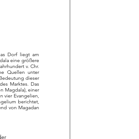
s Dorf liegt am 
dala eine größere 
ahrhundert v. Chr. 
he Quellen unter 
Bedeutung dieser 
des Marktes. Das 
n Magdala), einer 
 vier Evangelien, 
lium berichtet, 
gend von Magadan 
der 