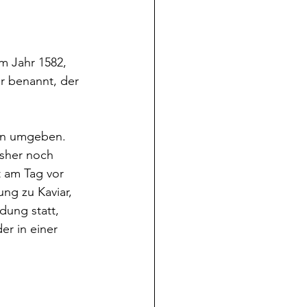
m Jahr 1582, 
er benannt, der 
en umgeben. 
isher noch 
t am Tag vor 
g zu Kaviar, 
dung statt, 
r in einer 