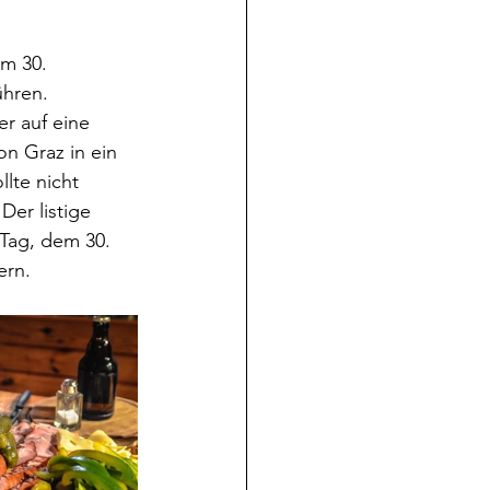
am 30. 
hren. 
r auf eine 
n Graz in ein 
lte nicht 
Der listige 
Tag, dem 30. 
ern.