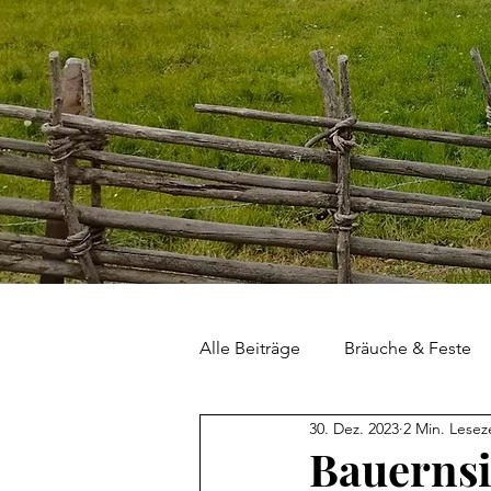
Alle Beiträge
Bräuche & Feste
30. Dez. 2023
2 Min. Lesez
Haus & Hof
Land & Leute
Bauernsi