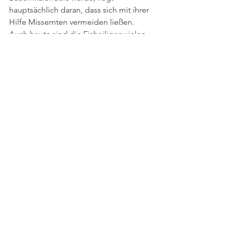
hauptsächlich daran, dass sich mit ihrer 
Hilfe Missernten vermeiden ließen. 
Auch heute sind die Eisheiligen vielen 
Gartenbesitzern noch ein Begriff. 
Selbst wenn sie das genaue Datum 
nicht kennen, haben sie im Hinterkopf 
behalten: Der Mai ist trügerisch – 
frostempfindliche Pflanzen sollten 
nicht zu früh ins Freiland gepflanzt 
werden. Denn vor allem Exoten wie 
Gladiolen, die nicht aus unseren 
Breitengraden stammen, könnten nach 
einer frostigen Nacht Schaden nehmen.