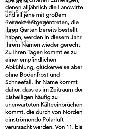
Kunst & Kultur
denen alljährlich die Landwirte 
Musik & Tanz
und all jene mit großem 
Landwirtschaft & Technik
Respekt entgegentreten, die 
ihren Garten bereits bestellt 
Haus & Hof
haben, werden in diesem Jahr 
Land & Leute
ihrem Namen wieder gerecht. 
Zu ihren Tagen kommt es zu 
einer empfindlichen 
Abkühlung, glückerweise aber 
ohne Bodenfrost und 
Schneefall. Ihr Name kommt 
daher, dass es im Zeitraum der 
Eisheiligen häufig zu 
unerwarteten Kälteeinbrüchen 
kommt, die durch von Norden 
einströmende Polarluft 
verursacht werden. Von 11. bis 