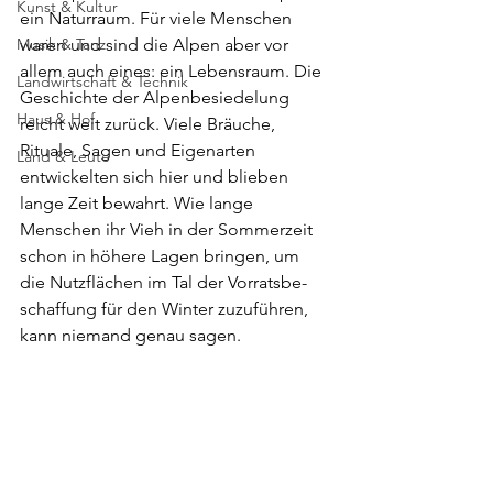
Kunst & Kultur
ein Naturraum. Für viele Menschen 
Musik & Tanz
waren und sind die Alpen aber vor 
allem auch eines: ein Lebensraum. Die 
Landwirtschaft & Technik
Geschichte der Alpenbesiedelung 
Haus & Hof
reicht weit zurück. Viele Bräuche, 
Rituale, Sagen und Eigenarten 
Land & Leute
entwickelten sich hier und blieben 
lange Zeit bewahrt. Wie lange 
Menschen ihr Vieh in der Sommerzeit 
schon in höhere Lagen bringen, um 
die Nutzflächen im Tal der Vorratsbe­
schaffung für den Winter zuzuführen, 
kann niemand genau sagen. 