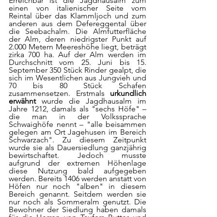
Erreichbar ist die Jagdhausalm zum 
einen von italienischer Seite vom 
Reintal über das Klammljoch und zum 
anderen aus dem Defereggental über 
die Seebachalm. Die Almfutterfläche 
der Alm, deren niedrigster Punkt auf 
2.000 Metern Meereshöhe liegt, beträgt 
zirka 700 ha. Auf der Alm werden im 
Durchschnitt vom 25. Juni bis 15. 
September 350 Stück Rinder gealpt, die 
sich im Wesentlichen aus Jungvieh und 
70 bis 80 Stück Schafen 
zusammensetzen. Erstmals 
urkundlich 
erwähnt 
wurde die Jagdhausalm im 
Jahre 1212, damals als "sechs Höfe" – 
die man in der Volkssprache 
Schwaighöfe nennt – "alle beisammen 
gelegen am Ort Jagehusen im Bereich 
Schwarzach". Zu diesem Zeitpunkt 
wurde sie als Dauersiedlung ganzjährig 
bewirtschaftet. Jedoch musste 
aufgrund der extremen Höhenlage 
diese Nutzung bald aufgegeben 
werden. Bereits 1406 werden anstatt von 
Höfen nur noch "alben" in diesem 
Bereich genannt. Seitdem werden sie 
nur noch als Sommeralm genutzt. Die 
Bewohner der Siedlung haben damals 