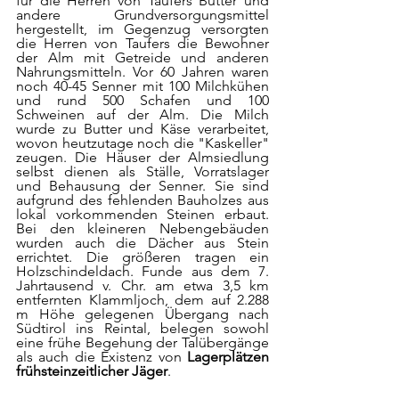
für die Herren von Taufers Butter und 
andere Grundversorgungsmittel 
hergestellt, im Gegenzug versorgten 
die Herren von Taufers die Bewohner 
der Alm mit Getreide und anderen 
Nahrungsmitteln. Vor 60 Jahren waren 
noch 40-45 Senner mit 100 Milchkühen 
und rund 500 Schafen und 100 
Schweinen auf der Alm. Die Milch 
wurde zu Butter und Käse verarbeitet, 
wovon heutzutage noch die "Kaskeller" 
zeugen. Die Häuser der Almsiedlung 
selbst dienen als Ställe, Vorratslager 
und Behausung der Senner. Sie sind 
aufgrund des fehlenden Bauholzes aus 
lokal vorkommenden Steinen erbaut. 
Bei den kleineren Nebengebäuden 
wurden auch die Dächer aus Stein 
errichtet. Die größeren tragen ein 
Holzschindeldach. Funde aus dem 7. 
Jahrtausend v. Chr. am etwa 3,5 km 
entfernten Klammljoch, dem auf 2.288 
m Höhe gelegenen Übergang nach 
Südtirol ins Reintal, belegen sowohl 
eine frühe Begehung der Talübergänge 
als auch die Existenz von 
Lagerplätzen 
frühsteinzeitlicher Jäger
.