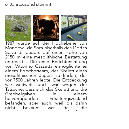
6. Jahrtausend stammt.
1987 wurde auf der Hochebene von 
Mondeval de Sora oberhalb des Dorfes 
Selva di Cadore auf einer Höhe von 
2150 m eine mesolithische Bestattung 
entdeckt . Die erste Berichterstattung 
von Vittorino Cazzetta ermöglichte es 
einem Forscherteam, das Skelett eines 
mesolithischen Jägers zu finden, der 
vor 7500 Jahren lebte. Die Entdeckung 
war weltweit, und zwar wegen der 
Tatsache, dass sich das Skelett und die 
Grabbeigaben in einem 
hervorragenden Erhaltungszustand 
befanden, aber auch, weil bis dahin 
nicht bekannt war, dass die 
mesolithischen Jäger das Hochgebirge 
frequentierten. Der Ketzerfelsen, auf 
dem das Grab gefunden wurde, diente 
angeblich als Schuppen und 