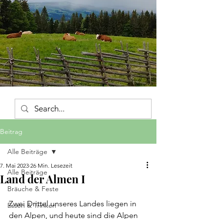
Beitrag
Alle Beiträge
7. Mai 2023
26 Min. Lesezeit
Alle Beiträge
Land der Almen I
Bräuche & Feste
Zwei Drittel unseres Landes liegen in 
Essen & Trinken
den Alpen, und heute sind die Alpen 