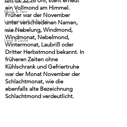
um 
ca. 22:28 Uhr
, steht erneut 
Kunst & Kultur
ein Vollmond am Himmel. 
Musik & Tanz
Früher war der November 
Landwirtschaft & Technik
unter verschiedenen Namen, 
wie Nebelung, Windmond, 
Haus & Hof
Windmonat, Nebelmond, 
Land & Leute
Wintermonat, Laubriß oder 
Dritter Herbstmond bekannt. In 
früheren Zeiten ohne 
Kühlschrank und Gefriertruhe 
war der Monat November der 
Schlachtmonat, wie die 
ebenfalls alte Bezeichnung 
Schlachtmond verdeutlicht.