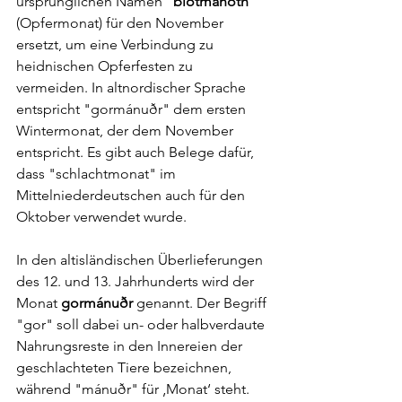
ursprünglichen Namen 
"blotmanoth"
(Opfermonat) für den November 
ersetzt, um eine Verbindung zu 
heidnischen Opferfesten zu 
vermeiden. In altnordischer Sprache 
entspricht "gormánuðr" dem ersten 
Wintermonat, der dem November 
entspricht. Es gibt auch Belege dafür, 
dass "schlachtmonat" im 
Mittelniederdeutschen auch für den 
Oktober verwendet wurde. 
In den altisländischen Überlieferungen 
des 12. und 13. Jahrhunderts wird der 
Monat 
gormánuðr
 genannt. Der Begriff 
"gor" soll dabei un- oder halbverdaute 
Nahrungsreste in den Innereien der 
geschlachteten Tiere bezeichnen, 
während "mánuðr" für ‚Monat‘ steht. 