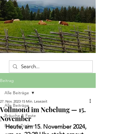
Beitrag
Alle Beiträge
27. Nov. 2023
15 Min. Lesezeit
Alle Beiträge
Vollmond im Nebelung — 15.
Bräuche & Feste
November
Essen & Trinken
Heute, am 15. November 2024, 